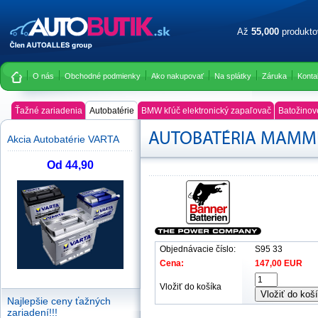
Až
55,000
produkt
O nás
Obchodné podmienky
Ako nakupovať
Na splátky
Záruka
Konta
Ťažné zariadenia
Autobatérie
BMW kľúč elektronický zapaľovač
Batožinov
AUTOBATÉRIA MAMMUT
Akcia Autobatérie VARTA
Od 44,90
Objednávacie číslo:
S95 33
Cena:
147,00 EUR
Vložiť do košíka
Vložiť do koš
Najlepšie ceny ťažných
zariadení!!!